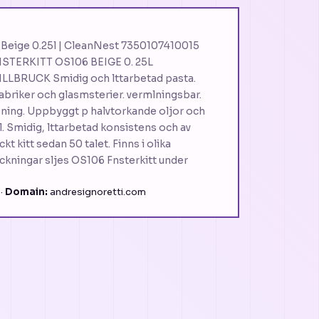
6 Beige 0.25l | CleanNest 7350107410015
STERKITT OS106 BEIGE 0. 25L
 ILLBRUCK Smidig och lttarbetad pasta.
abriker och glasmsterier. vermlningsbar.
lasning. Uppbyggt p halvtorkande oljor och
 Smidig, lttarbetad konsistens och av
 kitt sedan 50 talet. Finns i olika
packningar sljes OS106 Fnsterkitt under
·
Domain:
andresignoretti.com