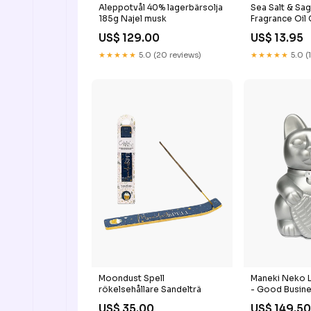
Aleppotvål 40% lagerbärsolja
Sea Salt & Sa
185g Najel musk
Fragrance Oil
US$ 129.00
US$ 13.95
★★★★★
5.0 (20 reviews)
★★★★★
5.0 (
Moondust Spell
Maneki Neko L
rökelsehållare Sandelträ
- Good Busin
US$ 35.00
US$ 149.5