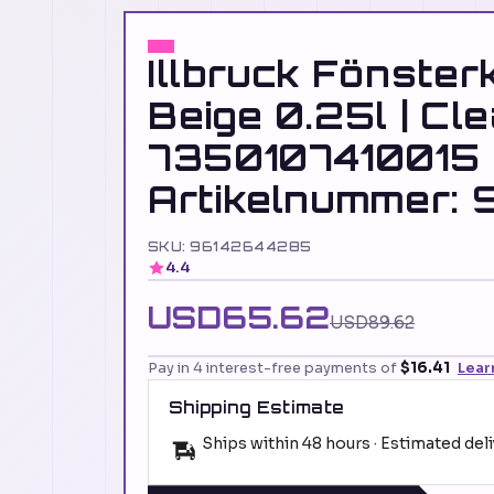
Illbruck Fönster
Beige 0.25l | Cl
7350107410015
Artikelnummer:
SKU: 96142644285
4.4
USD65.62
USD89.62
Pay in 4 interest-free payments of
$16.41
Lear
Shipping Estimate
Ships within 48 hours · Estimated del