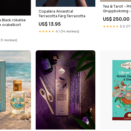
Tea & Tarot - Pr
Gruppbokning -
Copalera Ancestral
Kreativitet
Terracotta Färg:Terracotta
US$ 250.00
ia Black rökelse
US$ 13.95
 orakelkort
★★★★★
5.0 (17
★★★★★
4.1 (14 reviews)
0
23 reviews)