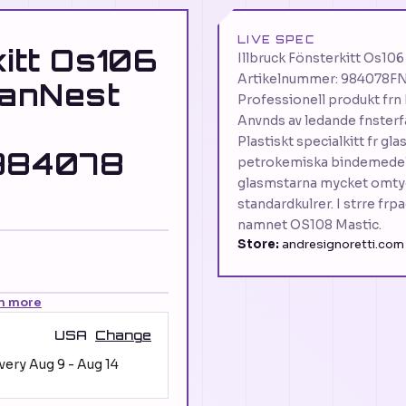
LIVE SPEC
kitt Os106
Illbruck Fönsterkitt Os10
Artikelnummer: 984078FN
eanNest
Professionell produkt frn
Anvnds av ledande fnsterf
Plastiskt specialkitt fr g
 984078
petrokemiska bindemedel.
glasmstarna mycket omtyckt
standardkulrer. I strre fr
namnet OS108 Mastic.
Store:
andresignoretti.com 
n more
USA
Change
ivery
Aug 9
-
Aug 14