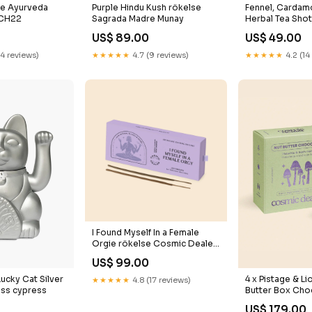
ge Ayurveda
Purple Hindu Kush rökelse
Fennel, Carda
 CH22
Sagrada Madre Munay
Herbal Tea Shot
US$ 89.00
US$ 49.00
14 reviews)
★★★★★
4.7 (9 reviews)
★★★★★
4.2 (14
I Found Myself In a Female
Orgie rökelse Cosmic Dealer
daruma
US$ 99.00
ucky Cat Silver
4 x Pistage & L
★★★★★
4.8 (17 reviews)
ess cypress
Butter Box Cho
tarot
0
US$ 179.00