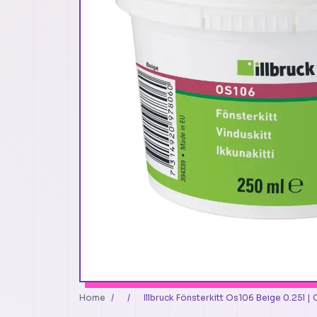
Home
/
/
Illbruck Fönsterkitt Os106 Beige 0.25l