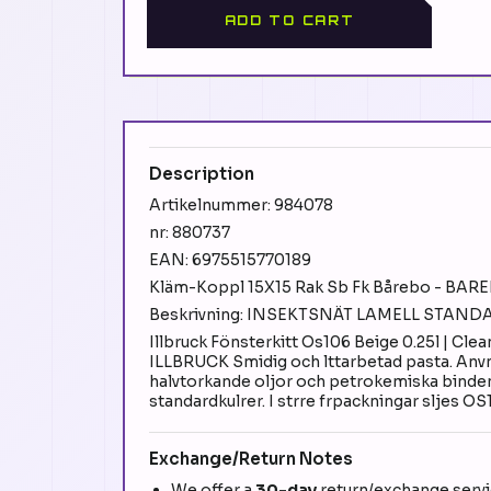
ADD TO CART
Description
Artikelnummer: 984078
nr: 880737
EAN: 6975515770189
Kläm-Koppl 15X15 Rak Sb Fk Bårebo - BAR
Beskrivning: INSEKTSNÄT LAMELL STAN
Illbruck Fönsterkitt Os106 Beige 0.25l | 
ILLBRUCK Smidig och lttarbetad pasta. Anvnd
halvtorkande oljor och petrokemiska bindeme
standardkulrer. I strre frpackningar sljes 
Exchange/Return Notes
We offer a
30-day
return/exchange servic