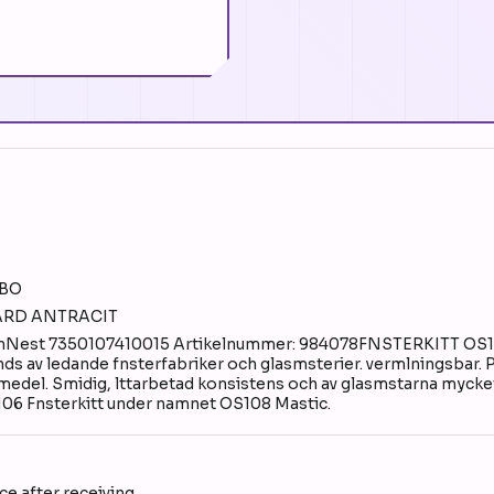
EBO
DARD ANTRACIT
CleanNest 7350107410015 Artikelnummer: 984078FNSTERKITT OS10
s av ledande fnsterfabriker och glasmsterier. vermlningsbar. Pl
del. Smidig, lttarbetad konsistens och av glasmstarna mycket o
OS106 Fnsterkitt under namnet OS108 Mastic.
e after receiving.