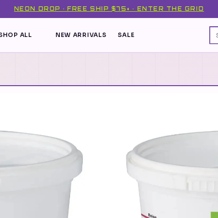
NEON DROP · FREE SHIP $75+ · ENTER THE GRID
SHOP ALL
NEW ARRIVALS
SALE